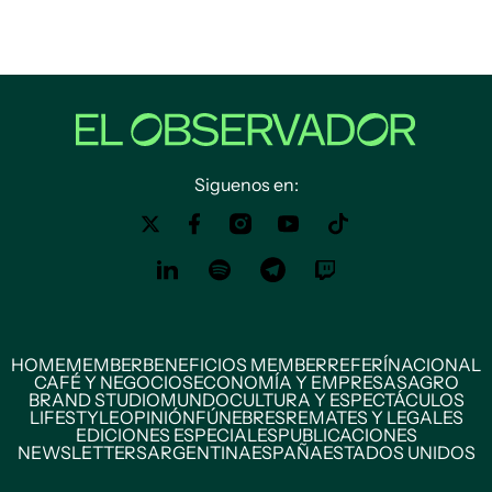
Siguenos en:
HOME
MEMBER
BENEFICIOS MEMBER
REFERÍ
NACIONAL
CAFÉ Y NEGOCIOS
ECONOMÍA Y EMPRESAS
AGRO
BRAND STUDIO
MUNDO
CULTURA Y ESPECTÁCULOS
LIFESTYLE
OPINIÓN
FÚNEBRES
REMATES Y LEGALES
EDICIONES ESPECIALES
PUBLICACIONES
NEWSLETTERS
ARGENTINA
ESPAÑA
ESTADOS UNIDOS