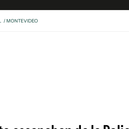
L
/ MONTEVIDEO
e
S
n
es
Siguenos en:
 y Legales
es especiales
ciones
ters
ina
 Unidos