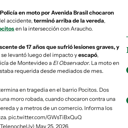
olicía en moto por Avenida Brasil
chocaron
del accidente,
terminó arriba de la vereda
,
ocitos
en la intersección con Araucho.
scente de 17 años que sufrió lesiones graves, y
o se levantó luego del impacto y
escapó
,
licía de Montevideo a
El Observador
. La moto en
estaba requerida desde mediados de mes.
ermina en tragedia en el barrio Pocitos. Dos
en una moro robada, cuando chocaron contra una
ereda y a metros de un comercio. Informa los
za
.
pic.twitter.com/GWsTiBxQuQ
@TelenocheUy)
May 25, 2026