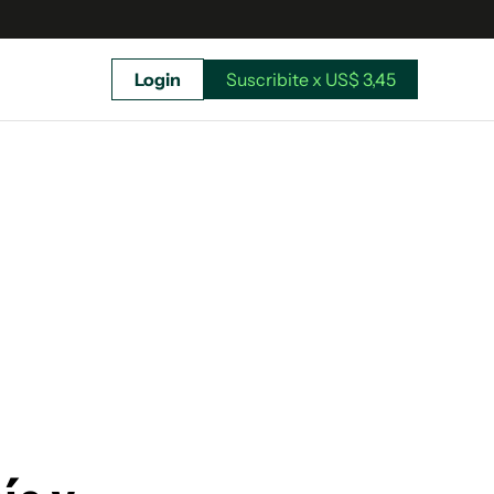
Login
Suscribite x US$ 3,45
uscríbete ahora a El Observador y elegí hasta
donde llegar.
Suscribite x US$ 3,45