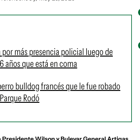
 por más presencia policial luego de
66 años que está en coma
 perro bulldog francés que le fue robado
 Parque Rodó
 Presidente Wilson y Bulevar General Artigas
,