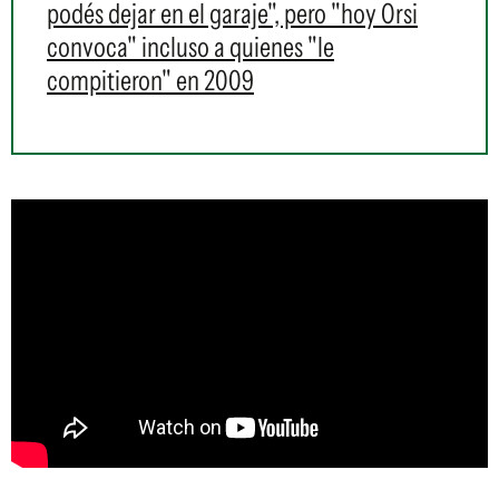
podés dejar en el garaje", pero "hoy Orsi
convoca" incluso a quienes "le
compitieron" en 2009