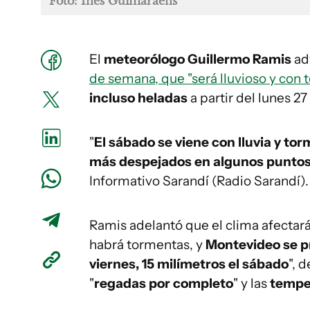
Foto: Inés Guimaraens
El
meteorólogo Guillermo Ramis
adv
de semana, que "será lluvioso y con 
incluso heladas
a partir del lunes 27
"
El sábado se viene con lluvia y to
más despejados en algunos punto
Informativo Sarandí (Radio Sarandí).
Ramis adelantó que el clima afectará
habrá tormentas, y
Montevideo se p
viernes, 15 milímetros el sábado
", 
"
regadas por completo
" y las
temper