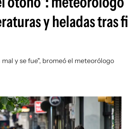
el otoño": meteorólogo
aturas y heladas tras f
n mal y se fue", bromeó el meteorólogo