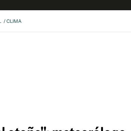
L
/ CLIMA
e
S
n
es
Siguenos en:
 y Legales
es especiales
ciones
ters
ina
 Unidos