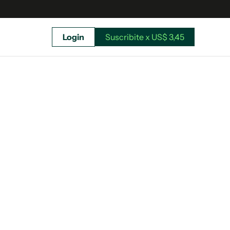
Login
Suscribite x US$ 3,45
uscríbete ahora a El Observador y elegí hasta
donde llegar.
Suscribite x US$ 3,45