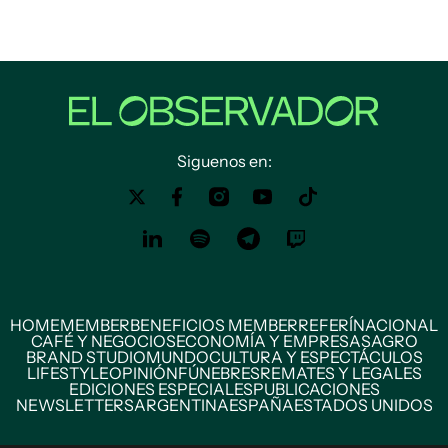
Siguenos en:
HOME
MEMBER
BENEFICIOS MEMBER
REFERÍ
NACIONAL
CAFÉ Y NEGOCIOS
ECONOMÍA Y EMPRESAS
AGRO
BRAND STUDIO
MUNDO
CULTURA Y ESPECTÁCULOS
LIFESTYLE
OPINIÓN
FÚNEBRES
REMATES Y LEGALES
EDICIONES ESPECIALES
PUBLICACIONES
NEWSLETTERS
ARGENTINA
ESPAÑA
ESTADOS UNIDOS