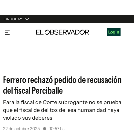
URUGUAY
URUGUAY
Login
ARGENTINA
ESPAÑA
ESTADOS UNIDOS
Ferrero rechazó pedido de recusación
del fiscal Perciballe
Para la fiscal de Corte subrogante no se prueba
que el fiscal de delitos de lesa humanidad haya
violado sus deberes
22 de octubre 2025
10:57 hs