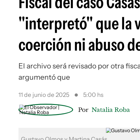
Fiscal del caso Casás
"interpretó" que la 
coerción ni abuso d
El archivo será revisado por otra fisc
argumentó que
11 de junio de 2025
5:00 hs
Por
Natalia Roba
Gustavo Olmos y Martina Casás