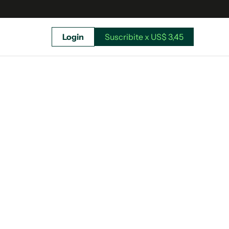
Login
Suscribite x US$ 3,45
uscríbete ahora a El Observador y elegí hasta
donde llegar.
Suscribite x US$ 3,45