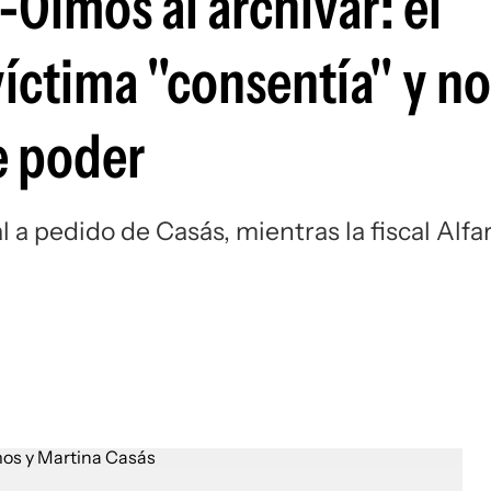
-Olmos al archivar: él
víctima "consentía" y n
e poder
al a pedido de Casás, mientras la fiscal Alfa