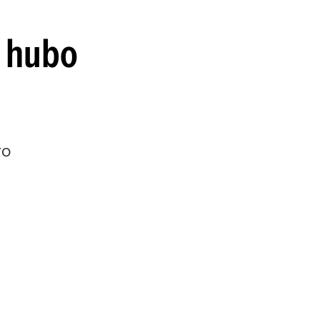
o hubo
ro