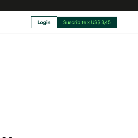
Login
Suscribite x US$ 3,45
uscríbete ahora a El Observador y elegí hasta
donde llegar.
Suscribite x US$ 3,45