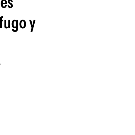
res
ófugo y
o