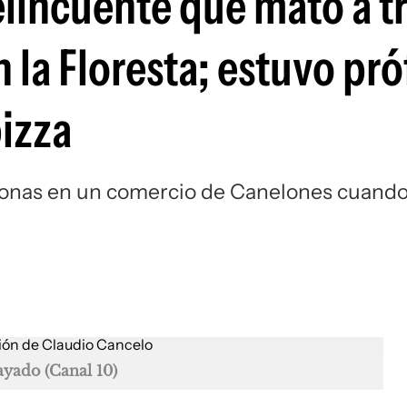
lincuente que mató a t
 la Floresta; estuvo pr
pizza
sonas en un comercio de Canelones cuand
yado (Canal 10)