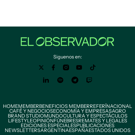
Siguenos en:
HOME
MEMBER
BENEFICIOS MEMBER
REFERÍ
NACIONAL
CAFÉ Y NEGOCIOS
ECONOMÍA Y EMPRESAS
AGRO
BRAND STUDIO
MUNDO
CULTURA Y ESPECTÁCULOS
LIFESTYLE
OPINIÓN
FÚNEBRES
REMATES Y LEGALES
EDICIONES ESPECIALES
PUBLICACIONES
NEWSLETTERS
ARGENTINA
ESPAÑA
ESTADOS UNIDOS