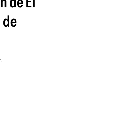
n de El
o de
,