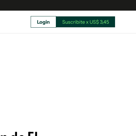
Login
Suscribite x US$ 3,45
uscríbete ahora a El Observador y elegí hasta
donde llegar.
Suscribite x US$ 3,45