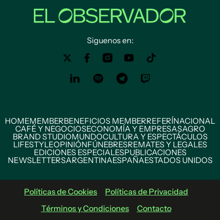
Siguenos en:
HOME
MEMBER
BENEFICIOS MEMBER
REFERÍ
NACIONAL
CAFÉ Y NEGOCIOS
ECONOMÍA Y EMPRESAS
AGRO
BRAND STUDIO
MUNDO
CULTURA Y ESPECTÁCULOS
LIFESTYLE
OPINIÓN
FÚNEBRES
REMATES Y LEGALES
EDICIONES ESPECIALES
PUBLICACIONES
NEWSLETTERS
ARGENTINA
ESPAÑA
ESTADOS UNIDOS
Políticas de Cookies
Políticas de Privacidad
Términos y Condiciones
Contacto