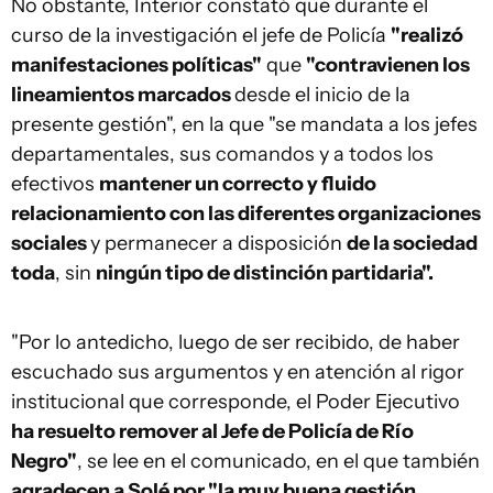
No obstante, Interior constató que durante el
curso de la investigación el jefe de Policía
"realizó
manifestaciones políticas"
que
"contravienen los
lineamientos marcados
desde el inicio de la
presente gestión", en la que "se mandata a los jefes
departamentales, sus comandos y a todos los
efectivos
mantener un correcto y fluido
relacionamiento con las diferentes organizaciones
sociales
y permanecer a disposición
de la sociedad
toda
, sin
ningún tipo de distinción partidaria".
"Por lo antedicho, luego de ser recibido, de haber
escuchado sus argumentos y en atención al rigor
institucional que corresponde, el Poder Ejecutivo
ha resuelto remover al Jefe de Policía de Río
Negro"
, se lee en el comunicado, en el que también
agradecen a Solé por "la muy buena gestión