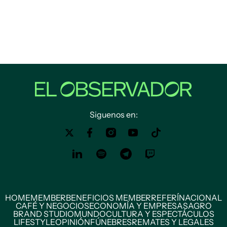
Siguenos en:
HOME
MEMBER
BENEFICIOS MEMBER
REFERÍ
NACIONAL
CAFÉ Y NEGOCIOS
ECONOMÍA Y EMPRESAS
AGRO
BRAND STUDIO
MUNDO
CULTURA Y ESPECTÁCULOS
LIFESTYLE
OPINIÓN
FÚNEBRES
REMATES Y LEGALES