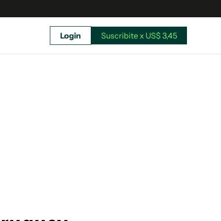
Login
Suscribite x US$ 3,45
uscríbete ahora a El Observador y elegí hasta
donde llegar.
Suscribite x US$ 3,45