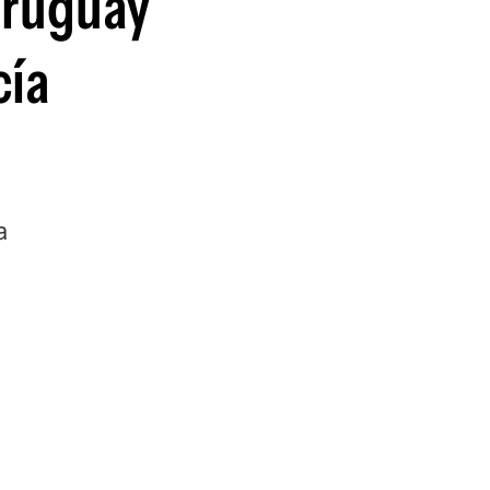
Uruguay
cía
a