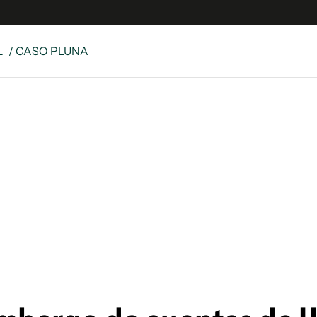
L
/ CASO PLUNA
e
S
n
es
Siguenos en:
 y Legales
es especiales
ciones
ters
ina
 Unidos