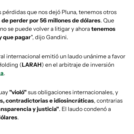
s pérdidas que nos dejó Pluna, tenemos otros
de perder por 56 millones de dólares
. Que
, no se puede volver a litigar y ahora
tenemos
y que pagar
", dijo Gandini.
ral internacional emitió un laudo unánime a favor
Holding (
LARAH
) en el arbitraje de inversión
na
.
guay
"violó"
sus obligaciones internacionales, y
s, contradictorias e idiosincráticas
, contrarias
nsparencia y justicia"
. El laudo condenó a
dólares
.