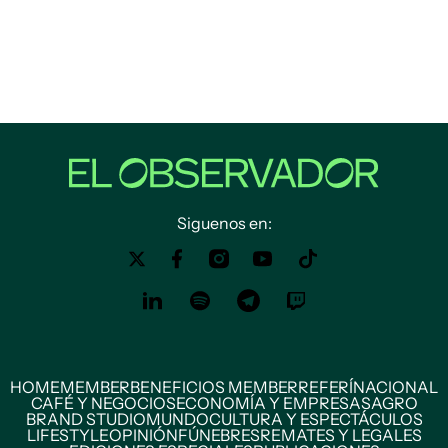
Siguenos en:
HOME
MEMBER
BENEFICIOS MEMBER
REFERÍ
NACIONAL
CAFÉ Y NEGOCIOS
ECONOMÍA Y EMPRESAS
AGRO
BRAND STUDIO
MUNDO
CULTURA Y ESPECTÁCULOS
LIFESTYLE
OPINIÓN
FÚNEBRES
REMATES Y LEGALES