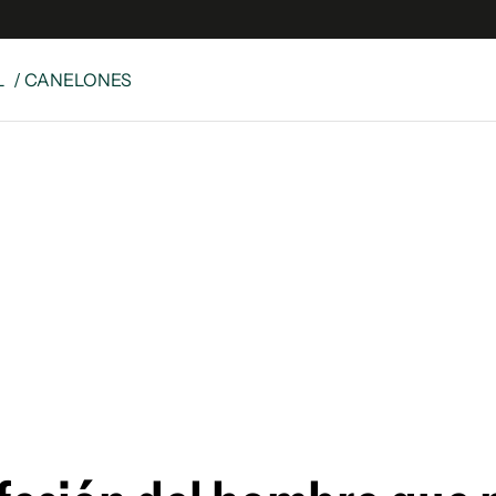
L
/ CANELONES
e
S
n
es
Siguenos en:
 y Legales
es especiales
ciones
ters
ina
 Unidos