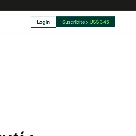
Login
Suscribite x US$ 3,45
uscríbete ahora a El Observador y elegí hasta
donde llegar.
Suscribite x US$ 3,45