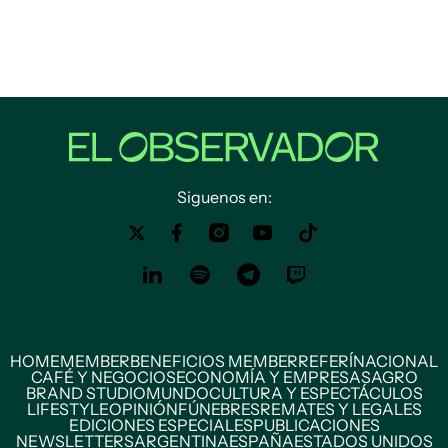
Siguenos en:
HOME
MEMBER
BENEFICIOS MEMBER
REFERÍ
NACIONAL
CAFÉ Y NEGOCIOS
ECONOMÍA Y EMPRESAS
AGRO
BRAND STUDIO
MUNDO
CULTURA Y ESPECTÁCULOS
LIFESTYLE
OPINIÓN
FÚNEBRES
REMATES Y LEGALES
EDICIONES ESPECIALES
PUBLICACIONES
NEWSLETTERS
ARGENTINA
ESPAÑA
ESTADOS UNIDOS