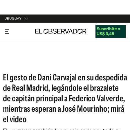
URUGUAY
Suscribite x
URUGUAY
US$ 3,45
ARGENTINA
ESPAÑA
ESTADOS UNIDOS
El gesto de Dani Carvajal en su despedida
de Real Madrid, legándole el brazalete
de capitán principal a Federico Valverde,
mientras esperan a José Mourinho; mirá
el video