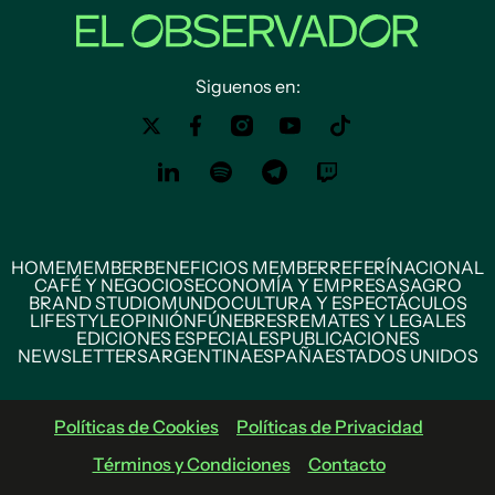
Siguenos en:
HOME
MEMBER
BENEFICIOS MEMBER
REFERÍ
NACIONAL
CAFÉ Y NEGOCIOS
ECONOMÍA Y EMPRESAS
AGRO
BRAND STUDIO
MUNDO
CULTURA Y ESPECTÁCULOS
LIFESTYLE
OPINIÓN
FÚNEBRES
REMATES Y LEGALES
EDICIONES ESPECIALES
PUBLICACIONES
NEWSLETTERS
ARGENTINA
ESPAÑA
ESTADOS UNIDOS
Políticas de Cookies
Políticas de Privacidad
Términos y Condiciones
Contacto