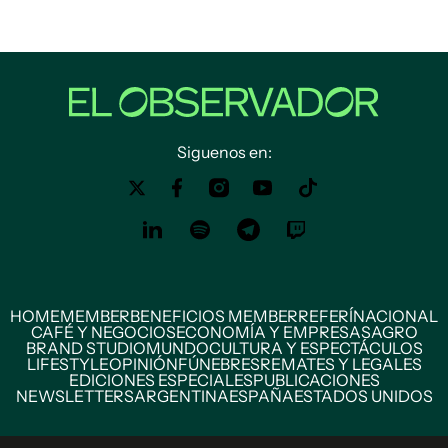
Siguenos en:
HOME
MEMBER
BENEFICIOS MEMBER
REFERÍ
NACIONAL
CAFÉ Y NEGOCIOS
ECONOMÍA Y EMPRESAS
AGRO
BRAND STUDIO
MUNDO
CULTURA Y ESPECTÁCULOS
LIFESTYLE
OPINIÓN
FÚNEBRES
REMATES Y LEGALES
EDICIONES ESPECIALES
PUBLICACIONES
NEWSLETTERS
ARGENTINA
ESPAÑA
ESTADOS UNIDOS