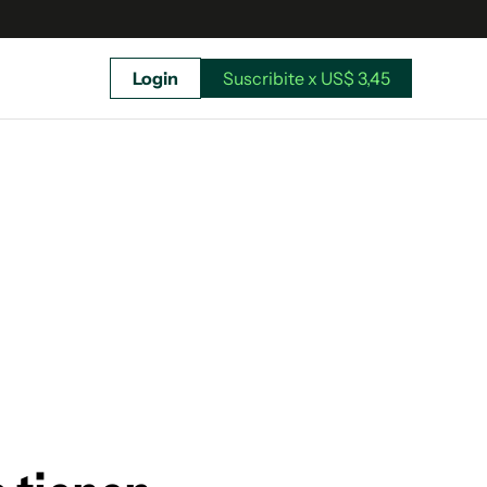
Login
Suscribite x US$ 3,45
uscríbete ahora a El Observador y elegí hasta
donde llegar.
Suscribite x US$ 3,45