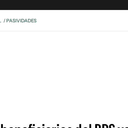
L
/ PASIVIDADES
e
S
n
es
Siguenos en:
 y Legales
es especiales
ciones
ters
ina
 Unidos