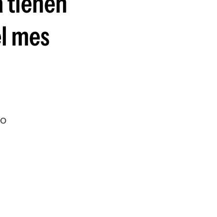
a tienen
el mes
mo