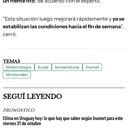
un frente frío
, de acuerdo con el experto.
"Esta situación luego mejorará rápidamente y
ya se
estabilizan las condiciones hacia el fin de semana
",
cerró.
TEMAS
Meteorólogos
lluvias
temperaturas
Inumet
Montevideo
SEGUÍ LEYENDO
PRONÓSTICO
Clima en Uruguay hoy: lo que hay que saber según Inumet para este
viernes 31 de octubre