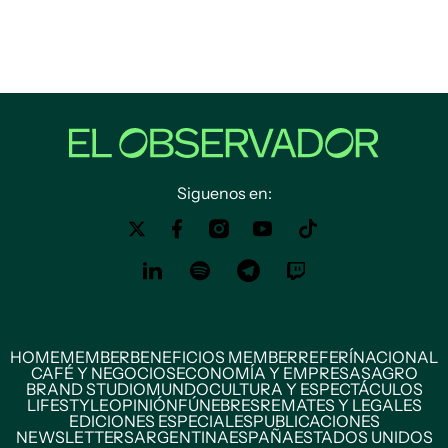
Siguenos en:
HOME
MEMBER
BENEFICIOS MEMBER
REFERÍ
NACIONAL
CAFÉ Y NEGOCIOS
ECONOMÍA Y EMPRESAS
AGRO
BRAND STUDIO
MUNDO
CULTURA Y ESPECTÁCULOS
LIFESTYLE
OPINIÓN
FÚNEBRES
REMATES Y LEGALES
EDICIONES ESPECIALES
PUBLICACIONES
NEWSLETTERS
ARGENTINA
ESPAÑA
ESTADOS UNIDOS