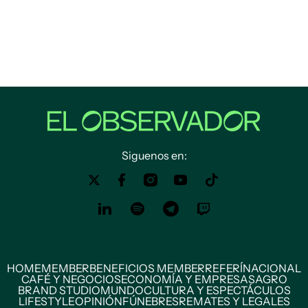
Siguenos en:
HOME
MEMBER
BENEFICIOS MEMBER
REFERÍ
NACIONAL
CAFÉ Y NEGOCIOS
ECONOMÍA Y EMPRESAS
AGRO
BRAND STUDIO
MUNDO
CULTURA Y ESPECTÁCULOS
LIFESTYLE
OPINIÓN
FÚNEBRES
REMATES Y LEGALES