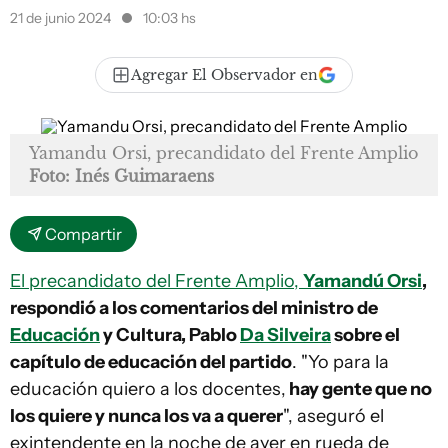
21 de junio 2024
10:03 hs
Agregar El Observador en
Yamandu Orsi, precandidato del Frente Amplio
Foto: Inés Guimaraens
Compartir
El precandidato del Frente Amplio,
Yamandú Orsi
,
respondió a los comentarios del ministro de
Educación
y Cultura, Pablo
Da Silveira
sobre el
capítulo de educación del partido
. "Yo para la
educación quiero a los docentes,
hay gente que no
los quiere y nunca los va a querer
", aseguró el
exintendente en la noche de ayer en rueda de