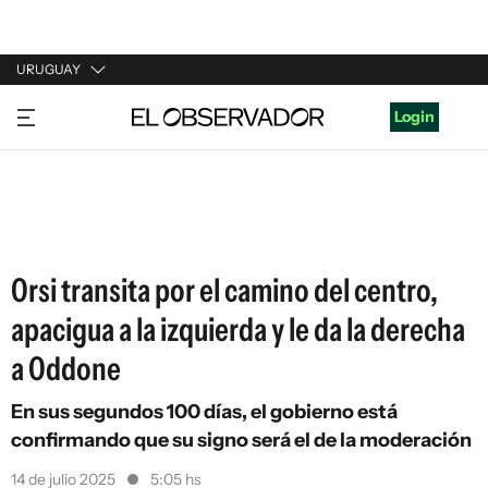
URUGUAY
URUGUAY
Login
ARGENTINA
ESPAÑA
ESTADOS UNIDOS
Orsi transita por el camino del centro,
apacigua a la izquierda y le da la derecha
a Oddone
En sus segundos 100 días, el gobierno está
confirmando que su signo será el de la moderación
14 de julio 2025
5:05 hs