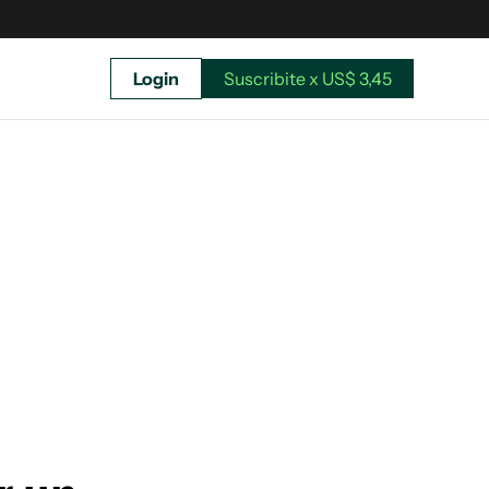
Login
Suscribite x US$ 3,45
uscríbete ahora a El Observador y elegí hasta
donde llegar.
Suscribite x US$ 3,45