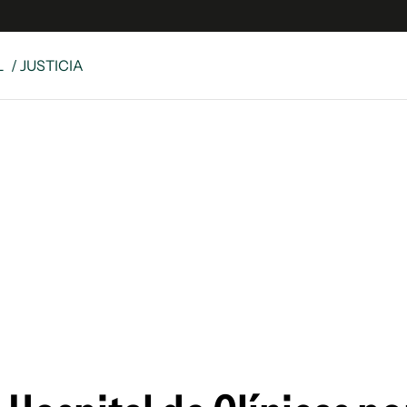
L
/ JUSTICIA
e
S
n
es
Siguenos en:
 y Legales
es especiales
ciones
ters
ina
 Unidos