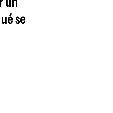
r un
qué se