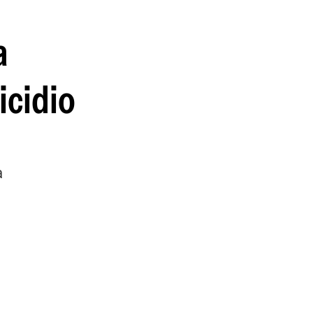
a
icidio
a