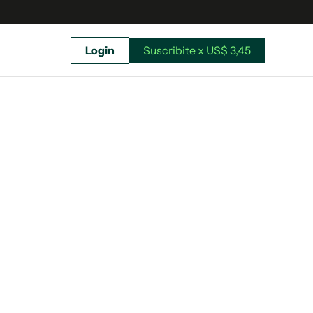
Login
Suscribite x US$ 3,45
uscríbete ahora a El Observador y elegí hasta
donde llegar.
Suscribite x US$ 3,45