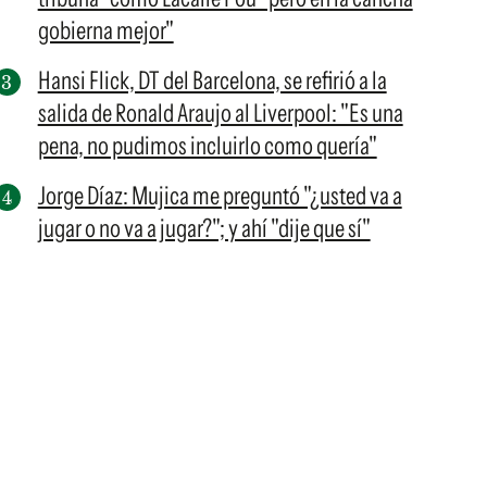
gobierna mejor"
Hansi Flick, DT del Barcelona, se refirió a la
salida de Ronald Araujo al Liverpool: "Es una
pena, no pudimos incluirlo como quería"
Jorge Díaz: Mujica me preguntó "¿usted va a
jugar o no va a jugar?"; y ahí "dije que sí"