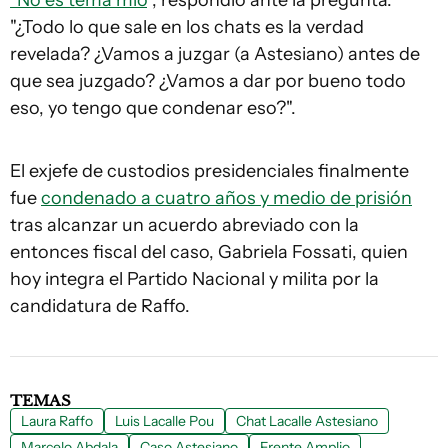
"No es tema mío
", respondió ante la pregunta.
"¿Todo lo que sale en los chats es la verdad
revelada? ¿Vamos a juzgar (a Astesiano) antes de
que sea juzgado? ¿Vamos a dar por bueno todo
eso, yo tengo que condenar eso?".
El exjefe de custodios presidenciales finalmente
fue
condenado a cuatro años y medio de prisión
tras alcanzar un acuerdo abreviado con la
entonces fiscal del caso, Gabriela Fossati, quien
hoy integra el Partido Nacional y milita por la
candidatura de Raffo.
TEMAS
Laura Raffo
Luis Lacalle Pou
Chat Lacalle Astesiano
Marcelo Abdala
Caso Astesiano
Frente Amplio