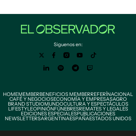
Siguenos en:
HOME
MEMBER
BENEFICIOS MEMBER
REFERÍ
NACIONAL
CAFÉ Y NEGOCIOS
ECONOMÍA Y EMPRESAS
AGRO
BRAND STUDIO
MUNDO
CULTURA Y ESPECTÁCULOS
LIFESTYLE
OPINIÓN
FÚNEBRES
REMATES Y LEGALES
EDICIONES ESPECIALES
PUBLICACIONES
NEWSLETTERS
ARGENTINA
ESPAÑA
ESTADOS UNIDOS