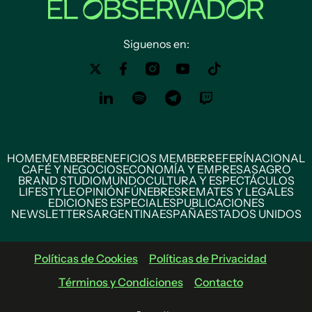
Siguenos en:
HOME
MEMBER
BENEFICIOS MEMBER
REFERÍ
NACIONAL
CAFÉ Y NEGOCIOS
ECONOMÍA Y EMPRESAS
AGRO
BRAND STUDIO
MUNDO
CULTURA Y ESPECTÁCULOS
LIFESTYLE
OPINIÓN
FÚNEBRES
REMATES Y LEGALES
EDICIONES ESPECIALES
PUBLICACIONES
NEWSLETTERS
ARGENTINA
ESPAÑA
ESTADOS UNIDOS
Políticas de Cookies
Políticas de Privacidad
Términos y Condiciones
Contacto