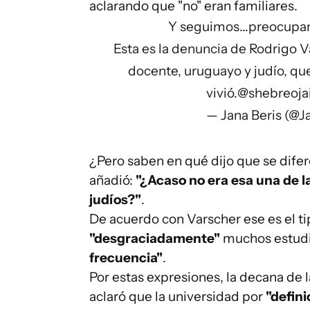
aclarando que "no" eran familiares.
Y seguimos...preocupan
Esta es la denuncia de Rodrigo V
docente, uruguayo y judío, qu
vivió.
@shebreoja
— Jana Beris (@J
¿Pero saben en qué dijo que se difere
añadió:
"¿Acaso no era esa una de l
judíos?"
.
De acuerdo con Varscher ese es el t
"desgraciadamente"
muchos estudi
frecuencia"
.
Por estas expresiones, la decana de 
aclaró que la universidad por
"defini