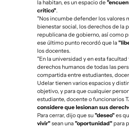
la habitan, es un espacio de
"encuentr
crítico"
.
"Nos incumbe defender los valores mor
bienestar social, los derechos de l
republicana de gobierno, así como pr
ese último punto recordó que la
"lib
los docentes.
"En la universidad y en esta faculta
derechos humanos de todas las pers
compartida entre estudiantes, docent
Udelar tienen varios espacios y disti
objetivo, y para que cualquier perso
estudiante, docente o funcionarios 
considere que lesionan sus derech
Para cerrar, dijo que su
"deseo"
es qu
vivir"
sean una
"oportunidad"
para 