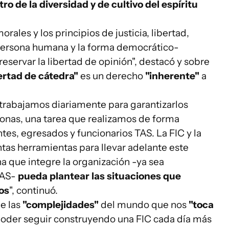
o de la diversidad y de cultivo del espíritu
ales y los principios de justicia, libertad,
a persona humana y la forma democrático-
eservar la libertad de opinión", destacó y sobre
ertad de cátedra"
es un derecho
"inherente"
a
d trabajamos diariamente para garantizarlos
onas, una tarea que realizamos de forma
es, egresados y funcionarios TAS. La FIC y la
ntas herramientas para llevar adelante este
na que integre la organización -ya sea
TAS-
pueda plantear las situaciones que
os
", continuó.
e las
"complejidades"
del mundo que nos
"toca
poder seguir construyendo una FIC cada día más