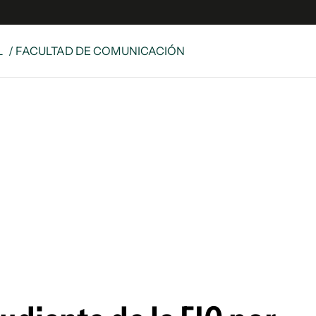
L
/ FACULTAD DE COMUNICACIÓN
e
S
n
es
Siguenos en:
 y Legales
es especiales
ciones
ters
ina
 Unidos