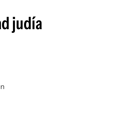
ad judía
un