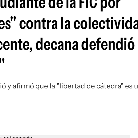
udiante de la FIC por
s" contra la colectivid
cente, decana defendió
"
 y afirmó que la "libertad de cátedra" es 