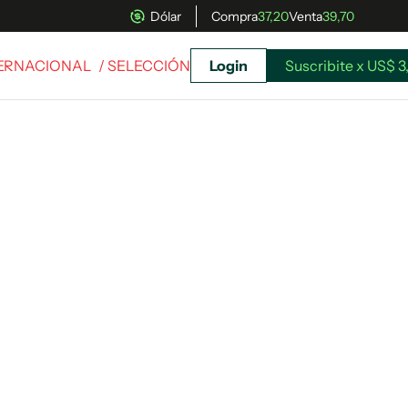
Dólar
Compra
37,20
Venta
39,70
TERNACIONAL
/ SELECCIÓN
Login
Suscribite x US$ 3
uscríbete ahora a El Observador y elegí hasta
donde llegar.
Suscribite x US$ 3,45