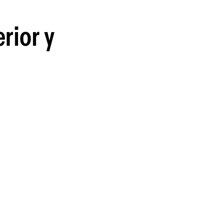
guenos en:
rior y