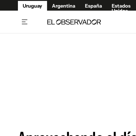
Uruguay
Argentina
España
Estados
Unidos
Home
Juegos 
Referí
Rugby
Fútbol
Básque
Mundial 2026
Tenis
Resultados Deportivos
Runnin
Fútbol internacional
Polidep
Copa Libertadores
Motor