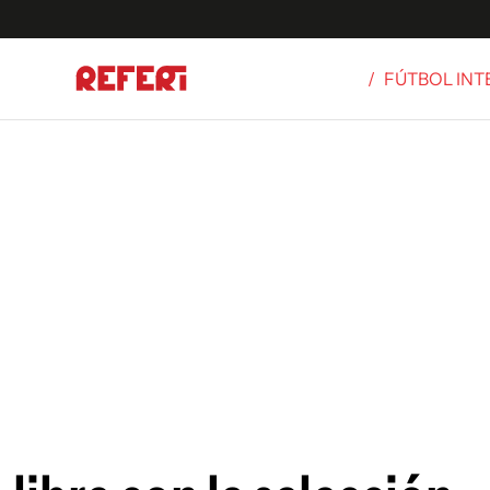
/
FÚTBOL IN
Olímpicos
S
tbol
g
ortivo