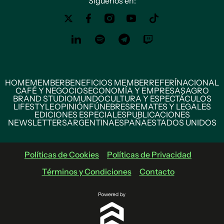
Siguenos en:
HOME
MEMBER
BENEFICIOS MEMBER
REFERÍ
NACIONAL
CAFÉ Y NEGOCIOS
ECONOMÍA Y EMPRESAS
AGRO
BRAND STUDIO
MUNDO
CULTURA Y ESPECTÁCULOS
LIFESTYLE
OPINIÓN
FÚNEBRES
REMATES Y LEGALES
EDICIONES ESPECIALES
PUBLICACIONES
NEWSLETTERS
ARGENTINA
ESPAÑA
ESTADOS UNIDOS
Políticas de Cookies
Políticas de Privacidad
Términos y Condiciones
Contacto