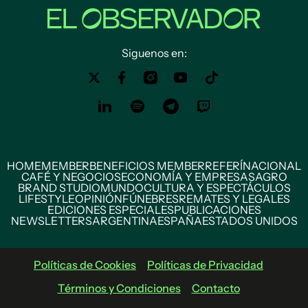
Siguenos en:
HOME
MEMBER
BENEFICIOS MEMBER
REFERÍ
NACIONAL
CAFÉ Y NEGOCIOS
ECONOMÍA Y EMPRESAS
AGRO
BRAND STUDIO
MUNDO
CULTURA Y ESPECTÁCULOS
LIFESTYLE
OPINIÓN
FÚNEBRES
REMATES Y LEGALES
EDICIONES ESPECIALES
PUBLICACIONES
NEWSLETTERS
ARGENTINA
ESPAÑA
ESTADOS UNIDOS
Políticas de Cookies
Políticas de Privacidad
Términos y Condiciones
Contacto