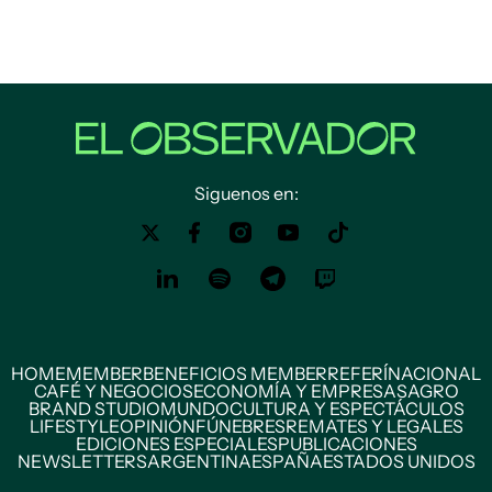
Siguenos en:
HOME
MEMBER
BENEFICIOS MEMBER
REFERÍ
NACIONAL
CAFÉ Y NEGOCIOS
ECONOMÍA Y EMPRESAS
AGRO
BRAND STUDIO
MUNDO
CULTURA Y ESPECTÁCULOS
LIFESTYLE
OPINIÓN
FÚNEBRES
REMATES Y LEGALES
EDICIONES ESPECIALES
PUBLICACIONES
NEWSLETTERS
ARGENTINA
ESPAÑA
ESTADOS UNIDOS