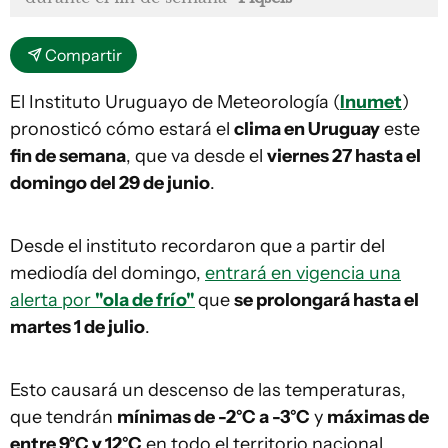
Compartir
El Instituto Uruguayo de Meteorología (
Inumet
)
pronosticó cómo estará el
clima en Uruguay
este
fin de semana
, que va desde el
viernes 27 hasta el
domingo del 29 de junio
.
Desde el instituto recordaron que a partir del
mediodía del domingo,
entrará en vigencia una
alerta por
"ola de frío"
que
se prolongará hasta el
martes 1 de julio
.
Esto causará un descenso de las temperaturas,
que tendrán
mínimas de -2°C a -3°C
y
máximas de
entre 9°C y 12°C
en todo el territorio nacional.