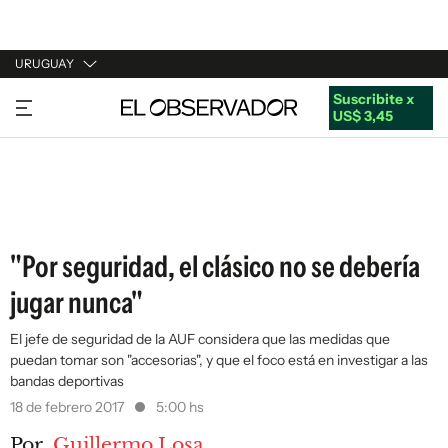
URUGUAY
Suscribite x
URUGUAY
US$ 3,45
ARGENTINA
ESPAÑA
ESTADOS UNIDOS
"Por seguridad, el clásico no se debería
jugar nunca"
El jefe de seguridad de la AUF considera que las medidas que
puedan tomar son "accesorias", y que el foco está en investigar a las
bandas deportivas
18 de febrero 2017
5:00 hs
Por
Guillermo Losa