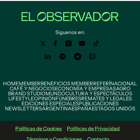
Siguenos en:
HOME
MEMBER
BENEFICIOS MEMBER
REFERÍ
NACIONAL
CAFÉ Y NEGOCIOS
ECONOMÍA Y EMPRESAS
AGRO
BRAND STUDIO
MUNDO
CULTURA Y ESPECTÁCULOS
LIFESTYLE
OPINIÓN
FÚNEBRES
REMATES Y LEGALES
EDICIONES ESPECIALES
PUBLICACIONES
NEWSLETTERS
ARGENTINA
ESPAÑA
ESTADOS UNIDOS
Políticas de Cookies
Políticas de Privacidad
Términos y Condiciones
Contacto