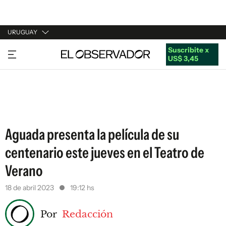
URUGUAY
Suscribite x
URUGUAY
US$ 3,45
ARGENTINA
ESPAÑA
ESTADOS UNIDOS
Aguada presenta la película de su
centenario este jueves en el Teatro de
Verano
18 de abril 2023
19:12 hs
Por
Redacción