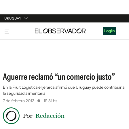
URUGUAY
URUGUAY
Login
ARGENTINA
ESPAÑA
ESTADOS UNIDOS
Aguerre reclamó “un comercio justo”
En la Fruit Logística el jerarca afirmó que Uruguay puede contribuir a
la seguridad alimentaria
7 de febrero 2013
19:31 hs
Por
Redacción