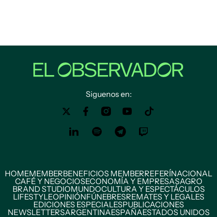
Siguenos en:
HOME
MEMBER
BENEFICIOS MEMBER
REFERÍ
NACIONAL
CAFÉ Y NEGOCIOS
ECONOMÍA Y EMPRESAS
AGRO
BRAND STUDIO
MUNDO
CULTURA Y ESPECTÁCULOS
LIFESTYLE
OPINIÓN
FÚNEBRES
REMATES Y LEGALES
EDICIONES ESPECIALES
PUBLICACIONES
NEWSLETTERS
ARGENTINA
ESPAÑA
ESTADOS UNIDOS