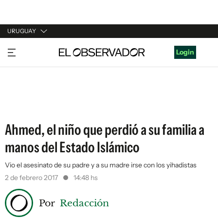
URUGUAY
URUGUAY
Login
ARGENTINA
ESPAÑA
ESTADOS UNIDOS
Ahmed, el niño que perdió a su familia a
manos del Estado Islámico
Vio el asesinato de su padre y a su madre irse con los yihadistas
2 de febrero 2017
14:48 hs
Por
Redacción