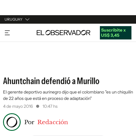
URUGUAY
Suscribite x
URUGUAY
US$ 3,45
ARGENTINA
ESPAÑA
ESTADOS UNIDOS
Ahuntchain defendió a Murillo
El gerente deportivo aurinegro dijo que el colombiano "es un chiquilín
de 22 años que está en proceso de adaptación"
4 de mayo 2016
10:47 hs
Por
Redacción