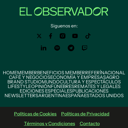
Siguenos en:
HOME
MEMBER
BENEFICIOS MEMBER
REFERÍ
NACIONAL
CAFÉ Y NEGOCIOS
ECONOMÍA Y EMPRESAS
AGRO
BRAND STUDIO
MUNDO
CULTURA Y ESPECTÁCULOS
LIFESTYLE
OPINIÓN
FÚNEBRES
REMATES Y LEGALES
EDICIONES ESPECIALES
PUBLICACIONES
NEWSLETTERS
ARGENTINA
ESPAÑA
ESTADOS UNIDOS
Políticas de Cookies
Políticas de Privacidad
Términos y Condiciones
Contacto