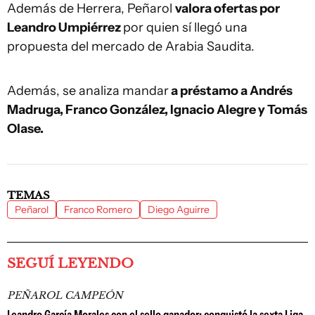
Además de Herrera, Peñarol
valora ofertas por
Leandro Umpiérrez
por quien sí llegó una
propuesta del mercado de Arabia Saudita.
Además, se analiza mandar
a préstamo a Andrés
Madruga, Franco González, Ignacio Alegre y Tomás
Olase.
TEMAS
Peñarol
Franco Romero
Diego Aguirre
SEGUÍ LEYENDO
PEÑAROL CAMPEÓN
Leandro García Morales con el sello ganador: conquistó la sexta Liga