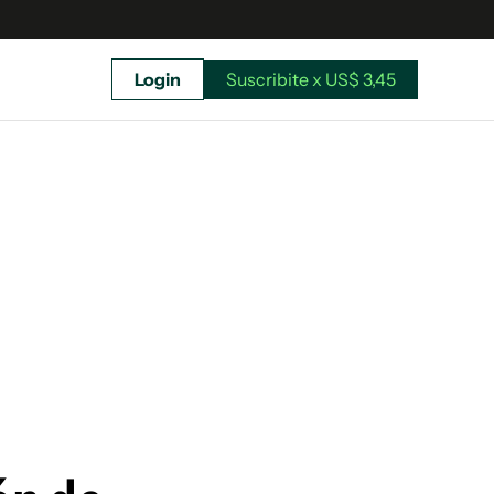
Login
Suscribite x US$ 3,45
uscríbete ahora a El Observador y elegí hasta
donde llegar.
Suscribite x US$ 3,45