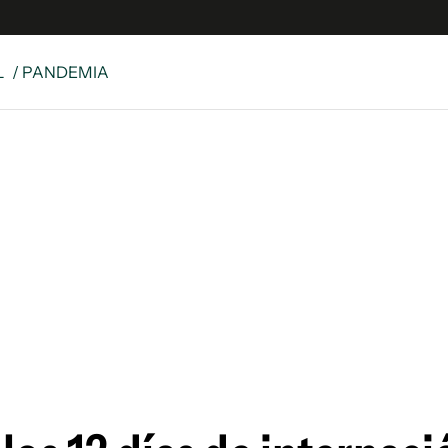
L
/ PANDEMIA
e
S
n
es
Siguenos en:
 y Legales
es especiales
ciones
ters
ina
 Unidos