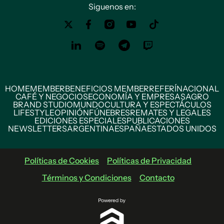
Siguenos en:
HOME
MEMBER
BENEFICIOS MEMBER
REFERÍ
NACIONAL
CAFÉ Y NEGOCIOS
ECONOMÍA Y EMPRESAS
AGRO
BRAND STUDIO
MUNDO
CULTURA Y ESPECTÁCULOS
LIFESTYLE
OPINIÓN
FÚNEBRES
REMATES Y LEGALES
EDICIONES ESPECIALES
PUBLICACIONES
NEWSLETTERS
ARGENTINA
ESPAÑA
ESTADOS UNIDOS
Políticas de Cookies
Políticas de Privacidad
Términos y Condiciones
Contacto