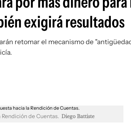
rá por más dinero para 
ién exigirá resultados
marán retomar el mecanismo de "antigüeda
icía.
la Rendición de Cuentas.
Diego Battiste