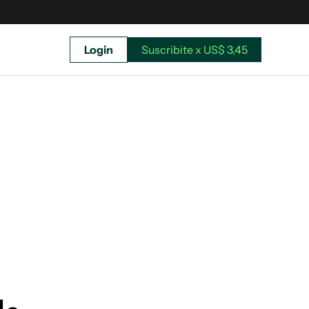
Login
Suscribite x US$ 3,45
uscríbete ahora a El Observador y elegí hasta
donde llegar.
Suscribite x US$ 3,45