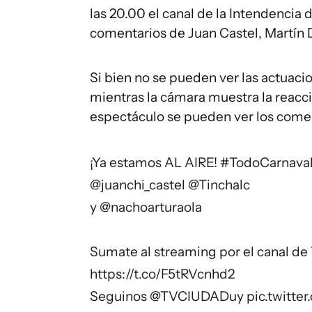
las 20.00 el canal de la Intendenci
comentarios de Juan Castel, Martín D
Si bien no se pueden ver las actuaci
mientras la cámara muestra la reacció
espectáculo se pueden ver los comen
¡Ya estamos AL AIRE!
#TodoCarnava
@juanchi_castel
@Tinchalc
y
@nachoarturaola
Sumate al streaming por el canal d
https://t.co/F5tRVcnhd2
Seguinos
@TVCIUDADuy
pic.twitt