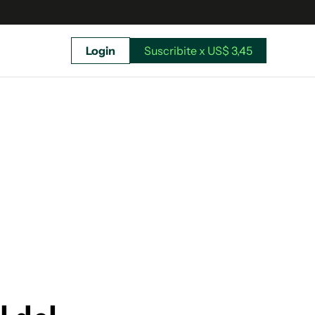
Login
Suscribite x US$ 3,45
uscríbete ahora a El Observador y elegí hasta
donde llegar.
Suscribite x US$ 3,45