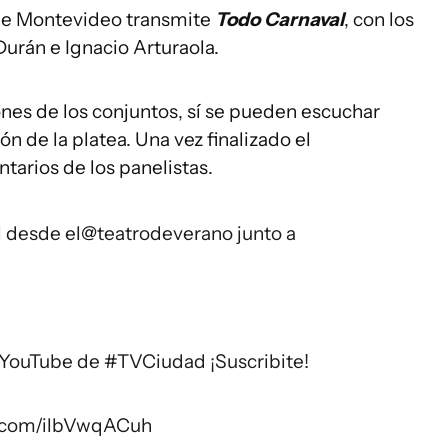
a de Montevideo transmite
Todo Carnaval
, con los
urán e Ignacio Arturaola.
ones de los conjuntos, sí se pueden escuchar
n de la platea. Una vez finalizado el
tarios de los panelistas.
l
desde el
@teatrodeverano
junto a
e YouTube de
#TVCiudad
¡Suscribite!
er.com/ilbVwqACuh