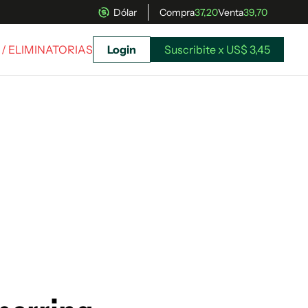
Dólar
Compra
37,20
Venta
39,70
/ ELIMINATORIAS
Login
Suscribite x US$ 3,45
uscríbete ahora a El Observador y elegí hasta
donde llegar.
Suscribite x US$ 3,45