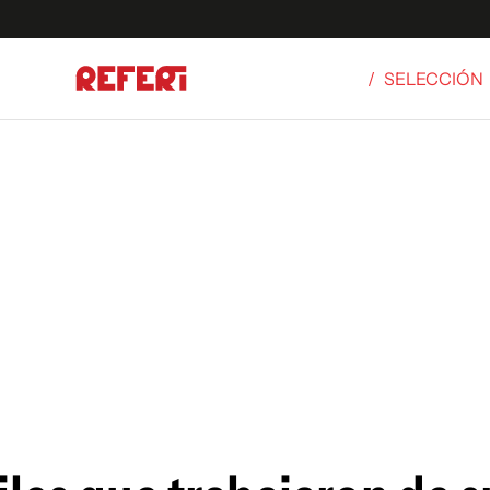
/
SELECCIÓN
Olímpicos
S
tbol
g
ortivo