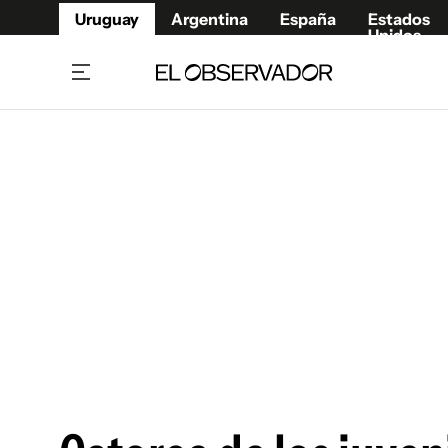
Uruguay
Argentina
España
Estados
Unidos
Home
Juegos 
Referí
Rugby
Fútbol
Básque
Mundial 2026
Tenis
Resultados Deportivos
Runnin
Fútbol internacional
Polidep
Copa Libertadores
Motor