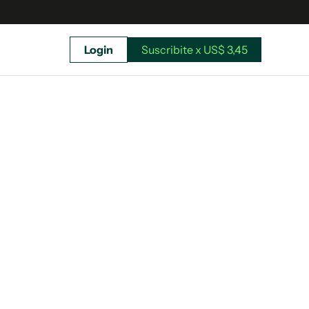
Login
Suscribite x US$ 3,45
uscríbete ahora a El Observador y elegí hasta
donde llegar.
Suscribite x US$ 3,45