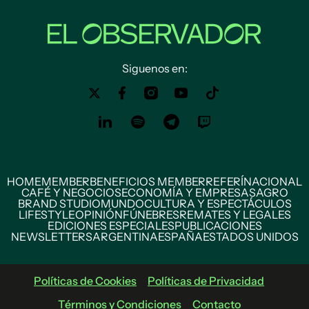
Siguenos en:
HOME
MEMBER
BENEFICIOS MEMBER
REFERÍ
NACIONAL
CAFÉ Y NEGOCIOS
ECONOMÍA Y EMPRESAS
AGRO
BRAND STUDIO
MUNDO
CULTURA Y ESPECTÁCULOS
LIFESTYLE
OPINIÓN
FÚNEBRES
REMATES Y LEGALES
EDICIONES ESPECIALES
PUBLICACIONES
NEWSLETTERS
ARGENTINA
ESPAÑA
ESTADOS UNIDOS
Políticas de Cookies
Políticas de Privacidad
Términos y Condiciones
Contacto