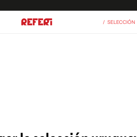
/
SELECCIÓN
Olímpicos
S
tbol
g
ortivo