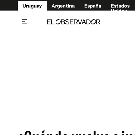
Uruguay
Argentina
España
Estados
Unidos
Home
Juegos 
Referí
Rugby
Fútbol
Básque
Mundial 2026
Tenis
Resultados Deportivos
Runnin
Fútbol internacional
Polidep
Copa Libertadores
Motor