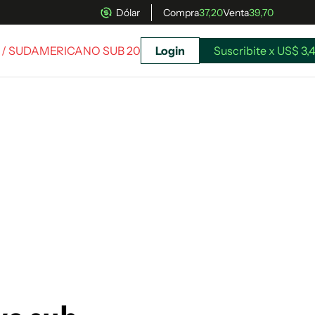
Dólar
Compra
37,20
Venta
39,70
/ SUDAMERICANO SUB 20
Login
Suscribite x US$ 3,
uscríbete ahora a El Observador y elegí hasta
donde llegar.
Suscribite x US$ 3,45