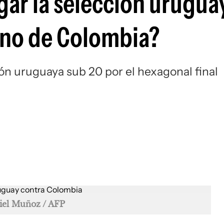
gar la selección urugua
Si
ano de Colombia?
ión uruguaya sub 20 por el hexagonal final
iel Muñoz / AFP