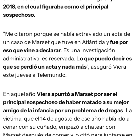
2018, en el cual figuraba como el principal
sospechoso.
"Me citaron porque se había extraviado un acta de
un caso de Marset que tuve en Atlántida y
fue por
eso que vine a declarar
. Es una investigación
administrativa, es reservada. L
o que puedo decir es
que se perdió un acta y nada más
", aseguró Viera
este jueves a Telemundo.
En aquel
año
Viera apuntó a Marset por ser el
principal sospechoso de haber matado a su mejor
amigo de la infancia por un problema de drogas
. La
víctima, que el 14 de agosto de ese año había ido a
cenar con su cuñado, empezó a chatear con
Marset después de comer y lo citó para juntarse en