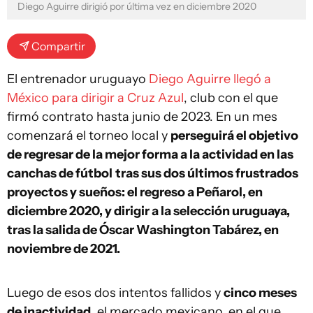
Diego Aguirre dirigió por última vez en diciembre 2020
Compartir
El entrenador uruguayo
Diego Aguirre llegó a
México para dirigir a Cruz Azul
, club con el que
firmó contrato hasta junio de 2023. En un mes
comenzará el torneo local y
perseguirá el objetivo
de regresar de la mejor forma a la actividad en las
canchas de fútbol
tras sus dos últimos frustrados
proyectos y sueños: el regreso a Peñarol, en
diciembre 2020, y dirigir a la selección uruguaya,
tras la salida de Óscar Washington Tabárez, en
noviembre de 2021.
Luego de esos dos intentos fallidos y
cinco meses
de inactividad
, el mercado mexicano, en el que